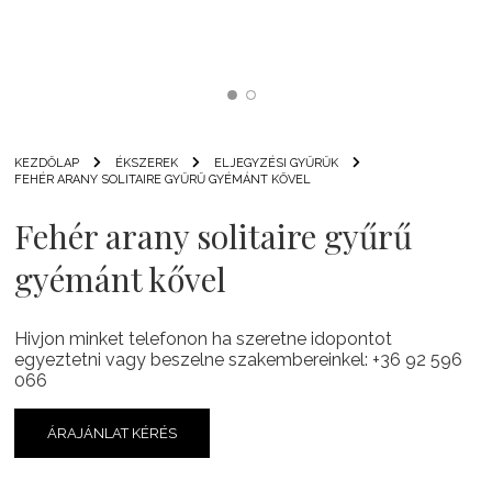
KEZDŐLAP
ÉKSZEREK
ELJEGYZÉSI GYŰRŰK
FEHÉR ARANY SOLITAIRE GYŰRŰ GYÉMÁNT KŐVEL
Fehér arany solitaire gyűrű
gyémánt kővel
Hivjon minket telefonon ha szeretne idopontot
egyeztetni vagy beszelne szakembereinkel: +36 92 596
066
ÁRAJÁNLAT KÉRÉS