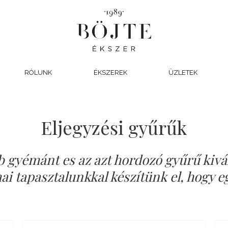
RÓLUNK
ÉKSZEREK
ÜZLETEK
Eljegyzési gyűrűk
b gyémánt es az azt hordozó gyűrű kiv
i tapasztalunkkal készítünk el, hogy eg