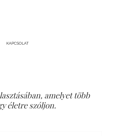
KAPCSOLAT
álasztásában, amelyet több
y életre szóljon.